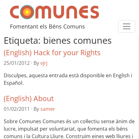
Skip to content
Comunes
Fomentant els Béns Comuns
Etiqueta:
bienes comunes
(English) Hack for your Rights
25/01/2012
·
By
vjrj
Disculpes, aquesta entrada està disponible en English i
Español.
(English) About
01/02/2011
·
By
samer
Sobre Comunes Comunes és un col·lectiu sense ànim de
lucre, impulsat per voluntariat, que fomenta els béns
comuns i la Cultura Lliure. Construïm eines web lliures i