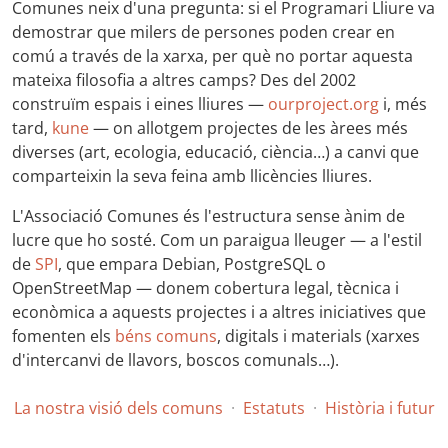
Comunes neix d'una pregunta: si el Programari Lliure va
demostrar que milers de persones poden crear en
comú a través de la xarxa, per què no portar aquesta
mateixa filosofia a altres camps? Des del 2002
construïm espais i eines lliures —
ourproject.org
i, més
tard,
kune
— on allotgem projectes de les àrees més
diverses (art, ecologia, educació, ciència…) a canvi que
comparteixin la seva feina amb llicències lliures.
L'Associació Comunes és l'estructura sense ànim de
lucre que ho sosté. Com un paraigua lleuger — a l'estil
de
SPI
, que empara Debian, PostgreSQL o
OpenStreetMap — donem cobertura legal, tècnica i
econòmica a aquests projectes i a altres iniciatives que
fomenten els
béns comuns
, digitals i materials (xarxes
d'intercanvi de llavors, boscos comunals…).
La nostra visió dels comuns
·
Estatuts
·
Història i futur