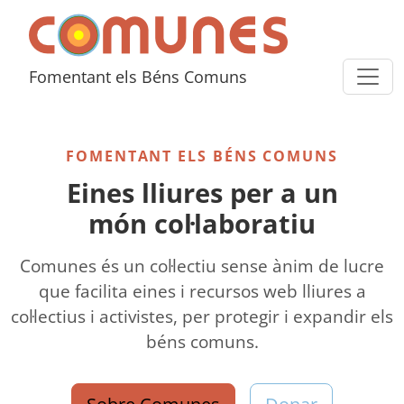
Skip to content
Comunes
Fomentant els Béns Comuns
FOMENTANT ELS BÉNS COMUNS
Eines lliures per a un
món col·laboratiu
Comunes és un col·lectiu sense ànim de lucre
que facilita eines i recursos web lliures a
col·lectius i activistes, per protegir i expandir els
béns comuns.