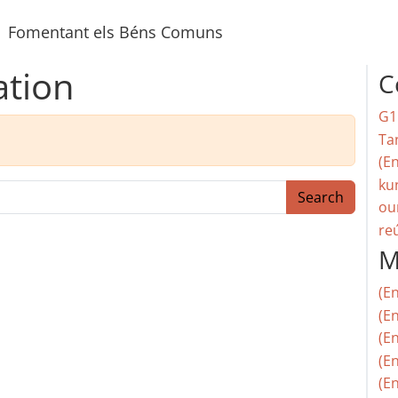
Fomentant els Béns Comuns
ation
C
G1
Ta
(En
ku
Search
ou
re
M
(E
(En
(E
(En
(En