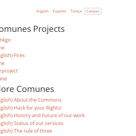
English
Español
Türkçe
Catalan
omunes Projects
nkgo
ne
glish) Fires
ne
rproject
úne
ore Comunes
nglish) About the Commons
glish) Hack for your Rights!
nglish) History and Future of our work
glish) Status of our services
glish) The rule of three