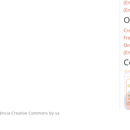
(En
(En
O
Cr
Fr
On
(E
C
cència
Creative Commons by-sa