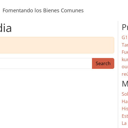
Fomentando los Bienes Comunes
dia
P
G1
Ta
Fu
ku
Search
ou
re
M
So
Ha
Hi
Es
La 