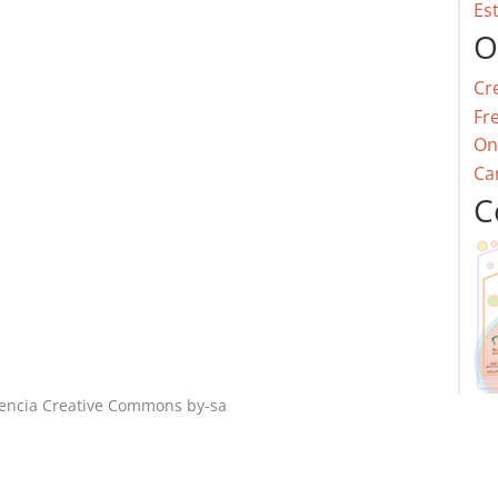
Es
O
Cr
Fr
On
Ca
C
cencia
Creative Commons by-sa