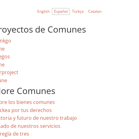
English
Español
Türkçe
Catalan
royectos de Comunes
nkgo
ne
egos
ne
rproject
úne
ore Comunes
bre los bienes comunes
ckea por tus derechos
storia y futuro de nuestro trabajo
tado de nuestros servicios
regla de tres